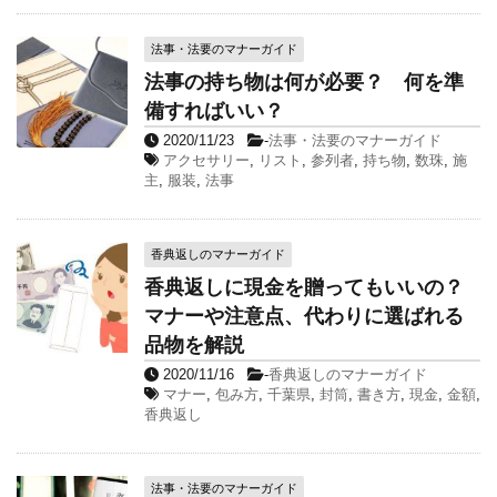
法事・法要のマナーガイド
法事の持ち物は何が必要？ 何を準
備すればいい？
2020/11/23
-
法事・法要のマナーガイド
アクセサリー
,
リスト
,
参列者
,
持ち物
,
数珠
,
施
主
,
服装
,
法事
香典返しのマナーガイド
香典返しに現金を贈ってもいいの？
マナーや注意点、代わりに選ばれる
品物を解説
2020/11/16
-
香典返しのマナーガイド
マナー
,
包み方
,
千葉県
,
封筒
,
書き方
,
現金
,
金額
,
香典返し
法事・法要のマナーガイド