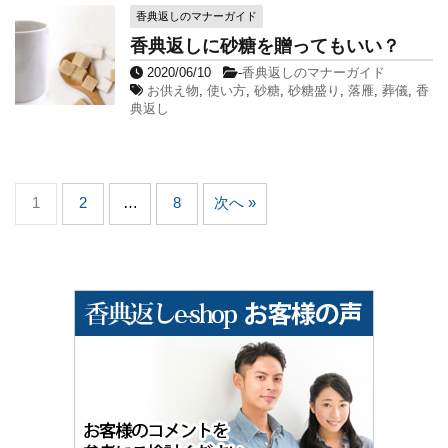
香典返しのマナーガイド
香典返しに砂糖を贈ってもいい？
2020/06/10
-
香典返しのマナーガイド
お供え物
,
使い方
,
砂糖
,
砂糖盛り
,
落雁
,
葬儀
,
香
典返し
1
2
…
8
次へ »