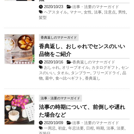
2020/10/23
-
法事・法要のマナーガイド
ヘアスタイル
,
マナー
,
女性
,
法事
,
注意点
,
男性
,
髪型
香典返しのマナーガイド
香典返し、おしゃれでセンスのいい
品物をご紹介
2020/10/16
-
香典返しのマナーガイド
おしゃれ
,
オリーブオイル
,
カタログギフト
,
セン
スのいい
,
タオル
,
タンブラー
,
フリーズドライ
,
品
物
,
最中
,
食べ比べギフト
,
香典返し
法事・法要のマナーガイド
法事の時期について、前倒しや遅れ
た場合など
2020/10/09
-
法事・法要のマナーガイド
一周忌
,
初盆
,
年忌法要
,
日程
,
時期
,
法事
,
法要
,
百箇日