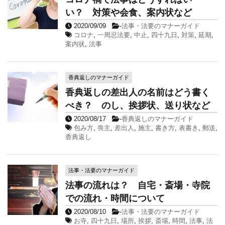
い？ 対策や会食、案内状など
2020/09/09
-
法事・法要のマナーガイド
コロナ
,
一周忌法要
,
中止
,
四十九日
,
対策
,
延期
,
案内状
,
法事
香典返しのマナーガイド
香典返しの差出人の名前はどう書く
べき？ のし、挨拶状、送り状など
2020/08/17
-
香典返しのマナーガイド
包み方
,
喪主
,
差出人
,
施主
,
書き方
,
表書き
,
郵送
,
香典返し
法事・法要のマナーガイド
法事の流れは？ 自宅・斎場・寺院
での流れ・時間について
2020/08/10
-
法事・法要のマナーガイド
お寺
,
四十九日
,
場所
,
挨拶
,
斎場
,
時間
,
法事
,
法