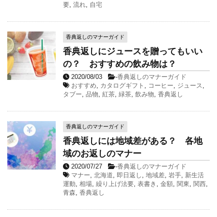
要
,
流れ
,
自宅
香典返しのマナーガイド
香典返しにジュースを贈ってもいい
の？ おすすめの飲み物は？
2020/08/03
-
香典返しのマナーガイド
おすすめ
,
カタログギフト
,
コーヒー
,
ジュース
,
タブー
,
品物
,
紅茶
,
緑茶
,
飲み物
,
香典返し
香典返しのマナーガイド
香典返しには地域差がある？ 各地
域のお返しのマナー
2020/07/27
-
香典返しのマナーガイド
マナー
,
北海道
,
即日返し
,
地域差
,
岩手
,
新生活
運動
,
相場
,
繰り上げ法要
,
表書き
,
金額
,
関東
,
関西
,
青森
,
香典返し