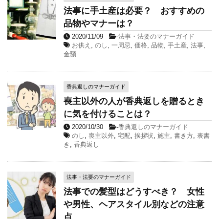
法事に手土産は必要？ おすすめの
品物やマナーは？
2020/11/09
-
法事・法要のマナーガイド
お供え
,
のし
,
一周忌
,
価格
,
品物
,
手土産
,
法事
,
金額
香典返しのマナーガイド
喪主以外の人が香典返しを贈るとき
に気を付けることは？
2020/10/30
-
香典返しのマナーガイド
のし
,
喪主以外
,
宅配
,
挨拶状
,
施主
,
書き方
,
表書
き
,
香典返し
法事・法要のマナーガイド
法事での髪型はどうすべき？ 女性
や男性、ヘアスタイル別などの注意
点