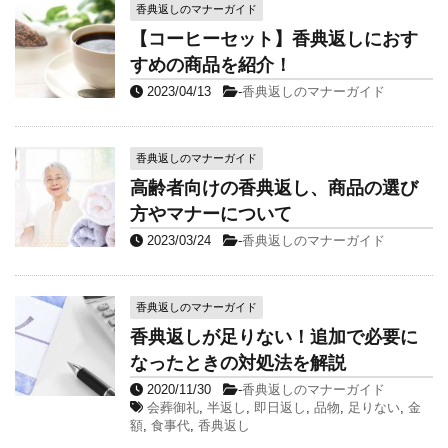
香典返しのマナーガイド
【コーヒーセット】香典返しにおす
すめの商品を紹介！
2023/04/13
-
香典返しのマナーガイド
香典返しのマナーガイド
高齢者向けの香典返し、商品の選び
方やマナーについて
2023/03/24
-
香典返しのマナーガイド
香典返しのマナーガイド
香典返しが足りない！追加で必要に
なったときの対処法を解説
2020/11/30
-
香典返しのマナーガイド
会葬御礼
,
半返し
,
即日返し
,
品物
,
足りない
,
金
額
,
食事代
,
香典返し