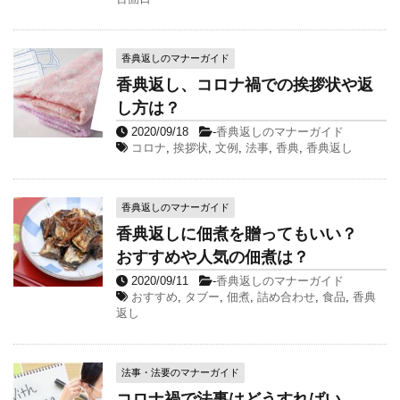
香典返しのマナーガイド
香典返し、コロナ禍での挨拶状や返
し方は？
2020/09/18
-
香典返しのマナーガイド
コロナ
,
挨拶状
,
文例
,
法事
,
香典
,
香典返し
香典返しのマナーガイド
香典返しに佃煮を贈ってもいい？
おすすめや人気の佃煮は？
2020/09/11
-
香典返しのマナーガイド
おすすめ
,
タブー
,
佃煮
,
詰め合わせ
,
食品
,
香典
返し
法事・法要のマナーガイド
コロナ禍で法事はどうすればい