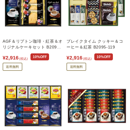
AGF＆リプトン珈琲・紅茶＆オ
ブレイクタイム クッキー＆コ
リジナルケーキセット B2095-
ーヒー＆紅茶 B2095-119
105
¥2,916
10%OFF
¥2,916
10%OFF
(税込)
(税込)
送料無料
送料無料