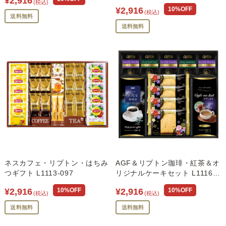
¥2,916
(税込)
¥2,916
10%OFF
(税込)
送料無料
送料無料
ネスカフェ・リプトン・はちみ
AGF＆リプトン珈琲・紅茶＆オ
つギフト L1113-097
リジナルケーキセット L1116-
039
¥2,916
10%OFF
¥2,916
10%OFF
(税込)
(税込)
送料無料
送料無料