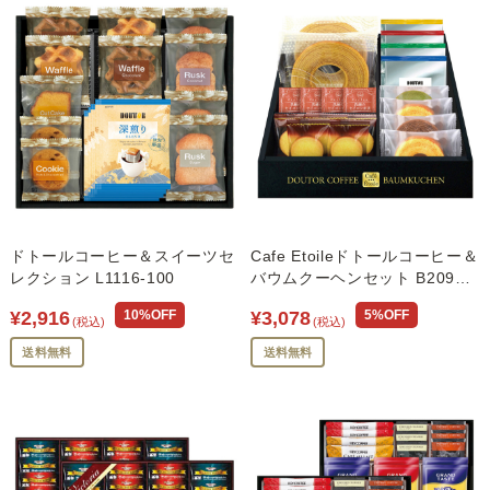
ドトールコーヒー＆スイーツセ
Cafe Etoileドトールコーヒー＆
レクション L1116-100
バウムクーヘンセット B2095-
097
¥2,916
10%OFF
¥3,078
5%OFF
(税込)
(税込)
送料無料
送料無料