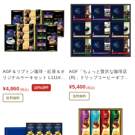
AGF＆リプトン珈琲・紅茶＆オ
AGF「ちょっと贅沢な珈琲店
リジナルケーキセット L1116-
(R)」ドリップコーヒーギフト
050
B2121-078
¥5,400
¥4,860
10%OFF
(税込)
(税込)
送料無料
送料無料