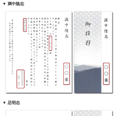
▼ 満中陰志
▼ 忌明志