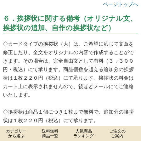
ページトップへ
６．挨拶状に関する備考（オリジナル文、
挨拶状の追加、自作の挨拶状など）
◇カードタイプの挨拶状（大）は、ご希望に応じて文章を
修正したり、全文をオリジナルの内容で作成することがで
きます。その場合は、完全自由文として有料（３，３００
円・税込）にて承ります。商品個数を超える追加分の挨拶
状は１枚２２０円（税込）にて承ります。挨拶状の料金は
カート上に表示されませんので、後ほどメールにてご連絡
いたします。
◇挨拶状は商品１個につき１枚まで無料で、追加分の挨拶
状は１枚２２０円（税込）にて承ります。
カテゴリー
送料無料
人気商品
ご注文の
から選ぶ
商品一覧
ランキング
ご案内
◇挨拶状の追加枚数は、商品個数の２分の１までとさせて