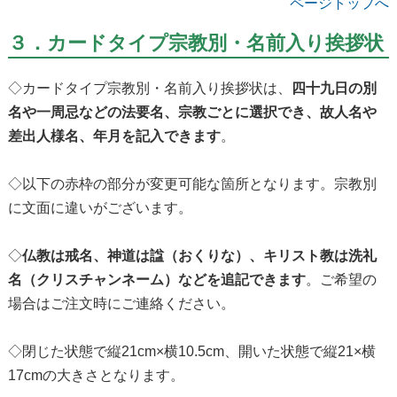
ページトップへ
３．カードタイプ宗教別・名前入り挨拶状
◇カードタイプ宗教別・名前入り挨拶状は、
四十九日の別
名や一周忌などの法要名、宗教ごとに選択でき、故人名や
差出人様名、年月を記入できます
。
◇以下の赤枠の部分が変更可能な箇所となります。宗教別
に文面に違いがございます。
◇
仏教は戒名、神道は諡（おくりな）、キリスト教は洗礼
名（クリスチャンネーム）などを追記できます
。ご希望の
場合はご注文時にご連絡ください。
◇閉じた状態で縦21cm×横10.5cm、開いた状態で縦21×横
17cmの大きさとなります。