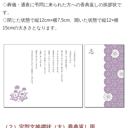
◇葬儀・通夜に弔問に来られた方への香典返しの挨拶状で
す。
◇閉じた状態で縦12cm×横7.5cm、開いた状態で縦12×横
15cmの大きさとなります。
（２）定型文挨拶状（大）香典返し用