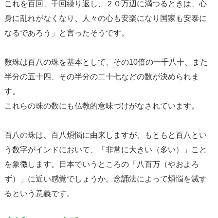
これを百回、千回繰り返し、２０万辺に満つるときは、心
身に乱れがなくなり、人々の心も安楽になり国家も安泰に
なるであろう」と言ったそうです。
数珠は百八の珠を基本として、その10倍の一千八十、また
半分の五十四、その半分の二十七などの数が決められま
す。
これらの珠の数にも仏教的意味づけがなされています。
百八の珠は、百八煩悩に由来しますが、もともと百八とい
う数字がインドにおいて、「非常に大きい（多い）」こと
を象徴します。日本でいうところの「八百万（やおよろ
ず）」に近い感覚でしょうか。念誦法によって煩悩を滅す
るという意義です。