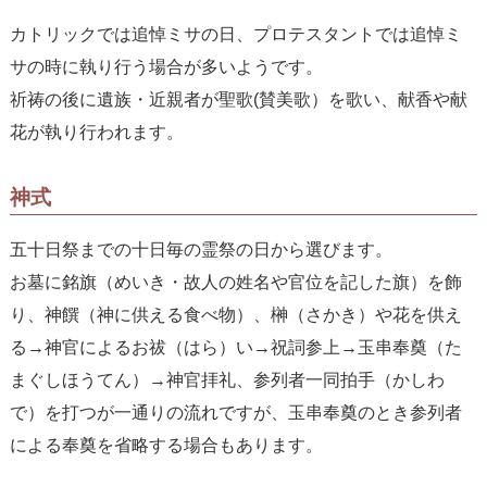
カトリックでは追悼ミサの日、プロテスタントでは追悼ミ
サの時に執り行う場合が多いようです。
祈祷の後に遺族・近親者が聖歌(賛美歌）を歌い、献香や献
花が執り行われます。
神式
五十日祭までの十日毎の霊祭の日から選びます。
お墓に銘旗（めいき・故人の姓名や官位を記した旗）を飾
り、神饌（神に供える食べ物）、榊（さかき）や花を供え
る→神官によるお祓（はら）い→祝詞参上→玉串奉奠（た
まぐしほうてん）→神官拝礼、参列者一同拍手（かしわ
で）を打つが一通りの流れですが、玉串奉奠のとき参列者
による奉奠を省略する場合もあります。