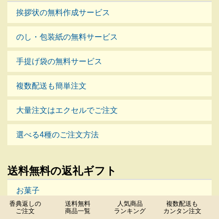
挨拶状の無料作成サービス
のし・包装紙の無料サービス
手提げ袋の無料サービス
複数配送も簡単注文
大量注文はエクセルでご注文
選べる4種のご注文方法
運営会社
プライバシーポリシー
サイトマップ
送料無料の返礼ギフト
香典返し・法事・法要のマナーガイド
お菓子
香典返しが割引価格で送料無料。大口注文は特典も満載！
香典返しの
送料無料
人気商品
複数配送も
Copyright© 香典返し・法事・法要のマナーガイド , 2026 All Rights Reserved.
ご注文
商品一覧
ランキング
カンタン注文
タオル