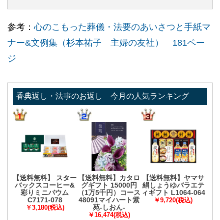
参考：
心のこもった葬儀・法要のあいさつと手紙マ
ナー&文例集（杉本祐子 主婦の友社） 181ペー
ジ
香典返し・法事のお返し 今月の人気ランキング
【送料無料】 スター
【送料無料】カタロ
【送料無料】ヤマサ
バックスコーヒー&
グギフト 15000円
絹しょうゆバラエテ
彩りミニバウム
（1万5千円）コース
ィギフト L1064-064
C7171-078
48091マイハート紫
￥9,720(税込)
苑-しおん-
￥3,180(税込)
￥16,474(税込)