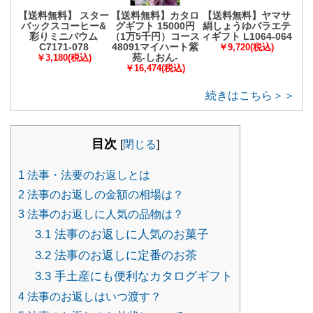
【送料無料】 スター
【送料無料】カタロ
【送料無料】ヤマサ
バックスコーヒー&
グギフト 15000円
絹しょうゆバラエテ
彩りミニバウム
（1万5千円）コース
ィギフト L1064-064
C7171-078
48091マイハート紫
￥9,720(税込)
苑-しおん-
￥3,180(税込)
￥16,474(税込)
続きはこちら＞＞
目次
[
閉じる
]
1
法事・法要のお返しとは
2
法事のお返しの金額の相場は？
3
法事のお返しに人気の品物は？
3.1
法事のお返しに人気のお菓子
3.2
法事のお返しに定番のお茶
3.3
手土産にも便利なカタログギフト
4
法事のお返しはいつ渡す？