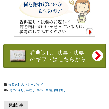
香典返し、法事・法要
のギフトはこちらから
-
香典返しのマナーガイド
-
3分の1返し
,
半返し
,
相場
,
金額
,
香典返し
関連記事