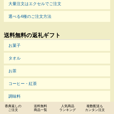
大量注文はエクセルでご注文
選べる4種のご注文方法
送料無料の返礼ギフト
お菓子
タオル
お茶
運営会社
プライバシーポリシー
サイトマップ
コーヒー・紅茶
香典返し・法事・法要のマナーガイド
調味料
香典返しが割引価格で送料無料。大口注文は特典も満載！
香典返しの
送料無料
人気商品
複数配送も
Copyright© 香典返し・法事・法要のマナーガイド , 2026 All Rights Reserved.
詰合せギフト
ご注文
商品一覧
ランキング
カンタン注文