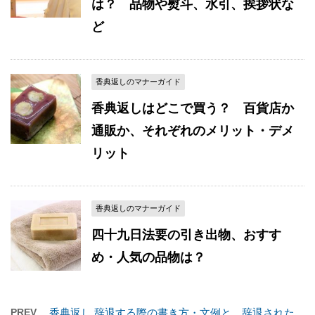
は？ 品物や熨斗、水引、挨拶状な
ど
香典返しのマナーガイド
香典返しはどこで買う？ 百貨店か
通販か、それぞれのメリット・デメ
リット
香典返しのマナーガイド
四十九日法要の引き出物、おすす
め・人気の品物は？
PREV
香典返し 辞退する際の書き方・文例と、辞退された