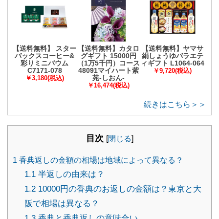
【送料無料】 スター
【送料無料】カタロ
【送料無料】ヤマサ
バックスコーヒー&
グギフト 15000円
絹しょうゆバラエテ
彩りミニバウム
（1万5千円）コース
ィギフト L1064-064
C7171-078
48091マイハート紫
￥9,720(税込)
苑-しおん-
￥3,180(税込)
￥16,474(税込)
続きはこちら＞＞
目次
[
閉じる
]
1
香典返しの金額の相場は地域によって異なる？
1.1
半返しの由来は？
1.2
10000円の香典のお返しの金額は？東京と大
阪で相場は異なる？
1.3
香典と香典返しの意味合い