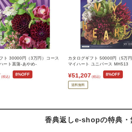
ト 30000円（3万円）コース
カタログギフト 50000円（5万
イハート菖蒲-あやめ-
マイハート ユニバース MH513
7
¥51,207
8%OFF
8%OFF
(税込)
(税込)
送料無料
香典返しe-shopの特典