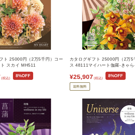
ト 25000円（2万5千円）コー
カタログギフト 25000円（2万
ト スカイ MH511
ス 48111マイハート伽羅-きゃら
7
¥25,907
8%OFF
8%OFF
(税込)
(税込)
送料無料