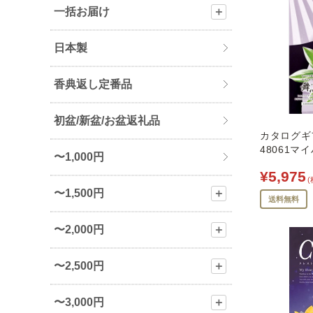
一括お届け
＋
日本製
香典返し定番品
初盆/新盆/お盆返礼品
カタログギ
48061マ
〜1,000円
¥5,975
(
〜1,500円
＋
送料無料
〜2,000円
＋
〜2,500円
＋
〜3,000円
＋