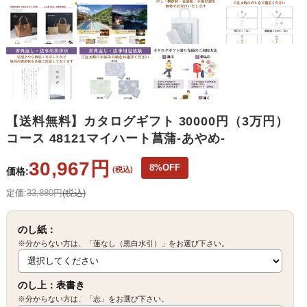
【送料無料】カタログギフト 30000円（3万円）
コース 48121マイハート菖蒲-あやめ-
30,967円
8%OFF
(税込)
価格:
定価:
33,880円
(税込)
のし紙：
※分からない方は、「蓮なし（黒白水引）」をお選び下さい。
のし上：表書き
※分からない方は、「志」をお選び下さい。