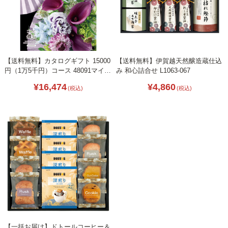
【送料無料】カタログギフト 15000
【送料無料】伊賀越天然醸造蔵仕込
円（1万5千円）コース 48091マイハ
み 和心詰合せ L1063-067
ート紫苑-しおん-
¥16,474
¥4,860
(税込)
(税込)
【一括お届け】ドトールコーヒー＆