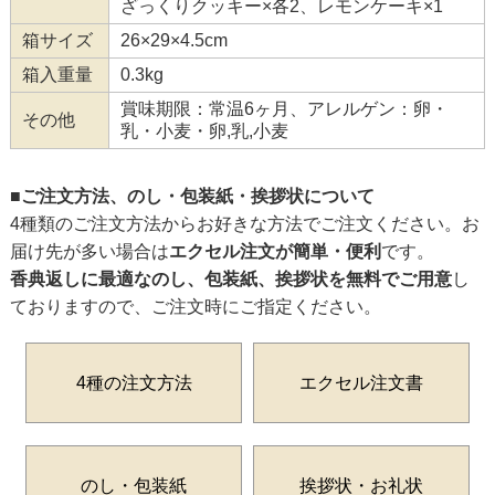
ざっくりクッキー×各2、レモンケーキ×1
箱サイズ
26×29×4.5cm
箱入重量
0.3kg
賞味期限：常温6ヶ月、アレルゲン：卵・
その他
乳・小麦・卵,乳,小麦
■ご注文方法、のし・包装紙・挨拶状について
4種類のご注文方法からお好きな方法でご注文ください。お
届け先が多い場合は
エクセル注文が簡単・便利
です。
香典返しに最適なのし、包装紙、挨拶状を無料でご用意
し
ておりますので、ご注文時にご指定ください。
4種の注文方法
エクセル注文書
のし・包装紙
挨拶状・お礼状