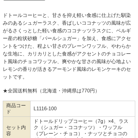
ドトールコーヒーと、甘さを抑え軽い食感に仕上げた馴染
みのあるシュガーラスク、香ばしいココナッツの風味が広
がるさくっとした軽い食感のココナッツラスクに、ベルギ
ー産の粒状砂糖「パールシュガー」を加え、食感にアクセ
ントをつけた、程よい甘さのプレーンワッフル、やわらか
な生地に、カリカリとした食感がアクセントのチョコレー
ト風味のチョコワッフル、爽やかな甘さの風味が心地よい
レモンの香りが活きるアーモンド風味のレモンケーキのセ
ットです。
★全国送料無料（北海道・沖縄県は770円）
商品コー
L1116-100
ド
ドトールドリップコーヒー（7g）×4、ラス
セット内
ク（シュガー・ココナッツ）・ワッフル
容
（プレーン・チョコ）・ナッツとチョコの