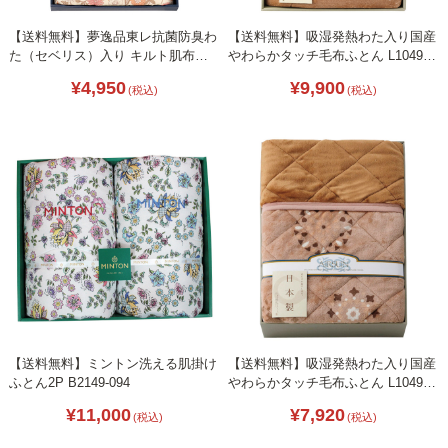
【送料無料】夢逸品東レ抗菌防臭わ
【送料無料】吸湿発熱わた入り国産
た（セベリス）入り キルト肌布団
やわらかタッチ毛布ふとん L1049-
ピンク B2135-108
037
¥4,950
¥9,900
(税込)
(税込)
【送料無料】ミントン洗える肌掛け
【送料無料】吸湿発熱わた入り国産
ふとん2P B2149-094
やわらかタッチ毛布ふとん L1049-
020
¥11,000
¥7,920
(税込)
(税込)