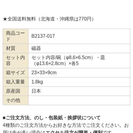
★全国送料無料（北海道・沖縄県は770円）
商品コー
B2137-017
ド
材質
磁器
セット内
セット内容/碗（φ8.6×6.5cm）・皿
容
（φ13.6×2.8cm）×各5
箱サイズ
23×33×9cm
箱入重量
1.8kg
原産国
日本
その他
■ご注文方法、のし・包装紙・挨拶状について
4種類のご注文方法からお好きな方法でご注文ください。お
届け先が多い場合は
エクセル注文が簡単・便利
です。