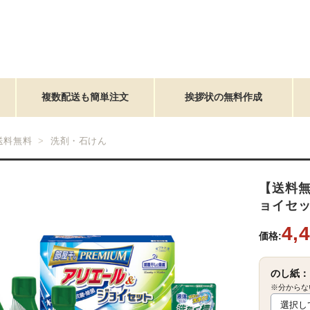
複数配送も簡単注文
挨拶状の無料作成
送料無料
洗剤・石けん
【送料
ョイセット
4,
価格:
のし紙：
※分からな