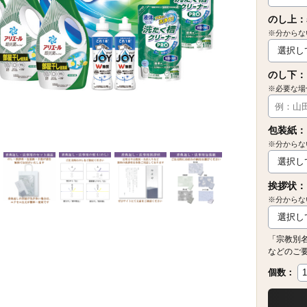
のし上：
※分からな
のし下：
※必要な場
包装紙：
※分からな
挨拶状：
※分からな
「宗教別
などのご
個数：