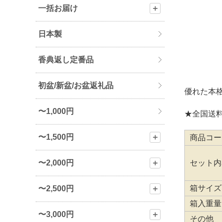
一括お届け
＋
日本製
香典返し定番品
初盆/新盆/お盆返礼品
優れた本
〜1,000円
★全国送料
〜1,500円
＋
商品コー
セット内
〜2,000円
＋
箱サイズ
〜2,500円
＋
箱入重量
〜3,000円
＋
その他