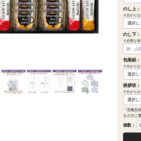
のし上：
※分からな
のし下：
※必要な場
包装紙：
※分からな
挨拶状：
※分からな
「宗教別
などのご
個数：