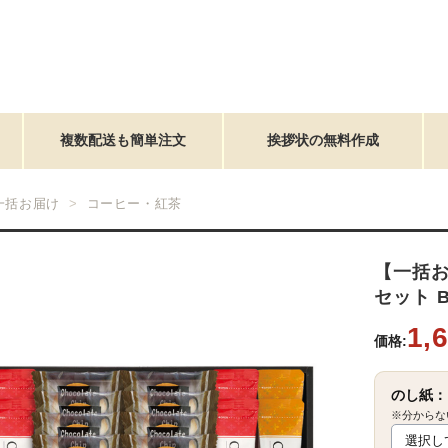
複数配送も簡単注文
挨拶状の無料作成
一括お届け
コーヒー・紅茶
【一括
セット B2
1,
価格:
のし紙：
※分からな