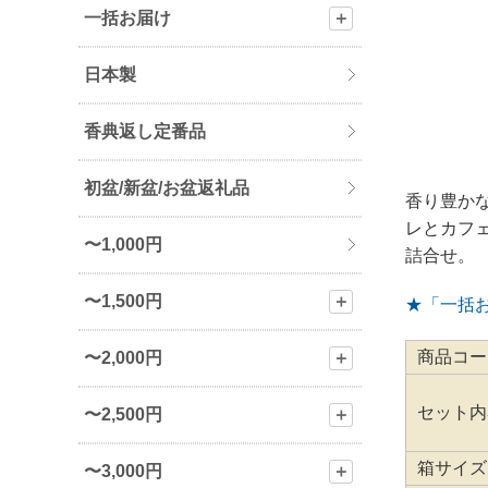
一括お届け
＋
日本製
香典返し定番品
初盆/新盆/お盆返礼品
香り豊か
レとカフ
〜1,000円
詰合せ。
〜1,500円
＋
★「一括
商品コー
〜2,000円
＋
セット内
〜2,500円
＋
箱サイズ
〜3,000円
＋