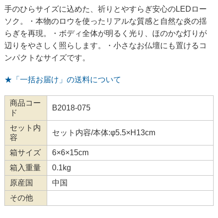
手のひらサイズに込めた、祈りとやすらぎ安心のLEDロー
ソク。・本物のロウを使ったリアルな質感と自然な炎の揺
らぎを再現。・ボディ全体が明るく光り、ほのかな灯りが
辺りをやさしく照らします。・小さなお仏壇にも置けるコ
ンパクトなサイズです。
★「一括お届け」の送料について
商品コー
B2018-075
ド
セット内
セット内容/本体:φ5.5×H13cm
容
箱サイズ
6×6×15cm
箱入重量
0.1kg
原産国
中国
その他