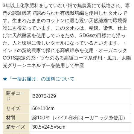
3年以上化学肥料をしていない畑で無農薬にて栽培され、専
門の認証機関で認められた有機栽培綿を使用したタオルで
す。生まれたままのコットンに最も近い天然繊維で環境保
護にも役立っています。このタオルは、精錬、染色、仕上
げに天然酵素を使用しているため、SDGsの目標にも沿っ
た、人と環境に優しいタオルになっているといえます。・
インドの契約農家で採れる高級綿糸を使用・オーガニック
GOTS認定の糸・ツヤのある高級コーマ糸使用・風力、太陽
光グリーンエネルギーを使用して生産
★「一括お届け」の送料について
商品コー
B2070-129
ド
サイズ
60×110cm
材質
綿100％（パイル部分:オーガニック糸使用）
箱サイズ
30.5×24.5×5cm