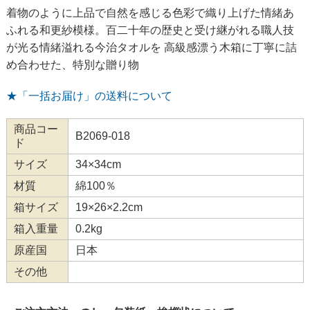
着物のように上品で自然を感じる色彩で織り上げた情緒あ
ふれる和更紗模様。百二十年の歴史と受け継がれる職人技
が光る情緒溢れる今治タオルを 高級感漂う木箱に丁寧に詰
め合わせた、特別な贈り物
★「一括お届け」の送料について
商品コー
B2069-018
ド
サイズ
34×34cm
材質
綿100％
箱サイズ
19×26×2.2cm
箱入重量
0.2kg
原産国
日本
その他