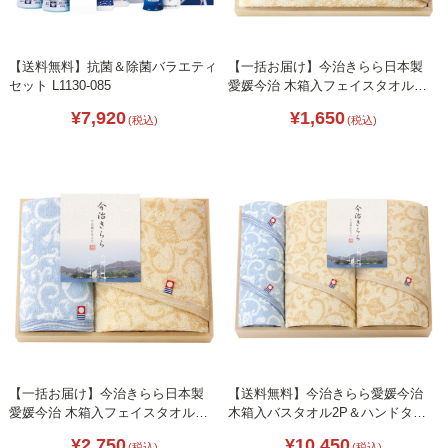
【送料無料】抗菌＆除菌バラエティ
【一括お届け】今治きらら日本製
セット L1130-085
愛媛今治 木箱入フェイスタオルベ
ージュ B2050-039
¥7,920
¥1,650
(税込)
(税込)
【一括お届け】今治きらら日本製
【送料無料】今治きらら愛媛今治
愛媛今治 木箱入フェイスタオル＆
木箱入バスタオル2P＆ハンドタオ
ハンドタオル B2085-098
ル2P B2146-068
¥2,750
¥10,450
(税込)
(税込)