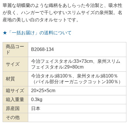
華麗な胡蝶蘭のような織柄をあしらった今治製と、吸水性
が良く、ハンガーで干しやすいスリムサイズの泉州製。名
産地の美しい白のタオルセットです。
★「一括お届け」の送料について
商品コー
B2068-134
ド
今治フェイスタオル:33×73cm、泉州スリム
サイズ
フェイスタオル:29×80cm
今治タオル:綿100％、泉州タオル:綿100％
材質
（パイル部分:オーガニックコットン100％）
箱サイズ
20×25×5cm
箱入重量
0.3kg
原産国
日本
その他