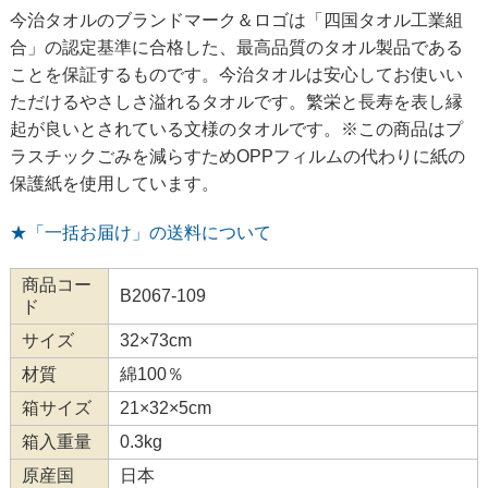
今治タオルのブランドマーク＆ロゴは「四国タオル工業組
合」の認定基準に合格した、最高品質のタオル製品である
ことを保証するものです。今治タオルは安心してお使いい
ただけるやさしさ溢れるタオルです。繁栄と長寿を表し縁
起が良いとされている文様のタオルです。※この商品はプ
ラスチックごみを減らすためOPPフィルムの代わりに紙の
保護紙を使用しています。
★「一括お届け」の送料について
商品コー
B2067-109
ド
サイズ
32×73cm
材質
綿100％
箱サイズ
21×32×5cm
箱入重量
0.3kg
原産国
日本