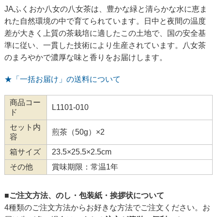
JAふくおか八女の八女茶は、豊かな緑と清らかな水に恵ま
れた自然環境の中で育てられています。日中と夜間の温度
差が大きく上質の茶栽培に適したこの土地で、国の安全基
準に従い、一貫した技術により生産されています。八女茶
のまろやかで濃厚な味と香りをお届けします。
★「一括お届け」の送料について
商品コー
L1101-010
ド
セット内
煎茶（50g）×2
容
箱サイズ
23.5×25.5×2.5cm
その他
賞味期限：常温1年
■ご注文方法、のし・包装紙・挨拶状について
4種類のご注文方法からお好きな方法でご注文ください。お