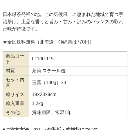
日本緑茶発祥の地。この気候風土に恵まれた地域で育つ宇
治茶は、上品な香りと旨み・甘み・渋みのバランスの取れ
た味が特徴です。
★全国送料無料（北海道・沖縄県は770円）
商品コー
L1100-115
ド
材質
茶筒:スチール缶
セット内
玉露（130g）×3
容
箱サイズ
19×28×9cm
箱入重量
1.2kg
その他
賞味期限：常温1年
■ご注文方法、のし・包装紙・挨拶状について