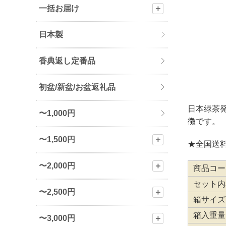
一括お届け
＋
日本製
香典返し定番品
初盆/新盆/お盆返礼品
日本緑茶
〜1,000円
徴です。
〜1,500円
＋
★全国送料
〜2,000円
＋
商品コー
セット内
〜2,500円
＋
箱サイズ
箱入重量
〜3,000円
＋