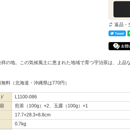
返品・
発祥の地。この気候風土に恵まれた地域で育つ宇治茶は、上品
無料（北海道・沖縄県は770円）
ド
L1100-086
容
煎茶（100g）×2、玉露（100g）×1
17.7×28.3×8.8cm
0.7kg