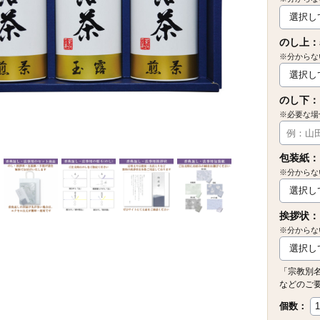
のし上：
※分からな
のし下：
※必要な場
包装紙：
※分からな
挨拶状：
※分からな
「宗教別
などのご
個数：