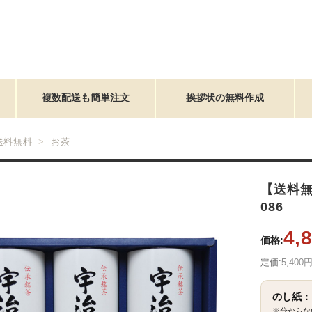
複数配送も簡単注文
挨拶状の無料作成
送料無料
お茶
【送料無
086
4,
価格:
定価:
5,400
のし紙：
※分からな