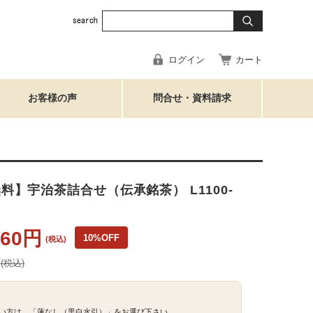
ログイン
カート
お客様の声
問合せ・資料請求
料】宇治茶詰合せ（伝承銘茶） L1100-
860円
10%OFF
(税込)
円
(税込)
い方は、「蓮なし（黒白水引）」をお選び下さい。