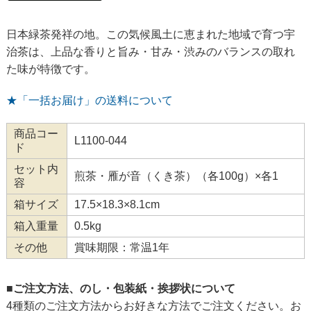
日本緑茶発祥の地。この気候風土に恵まれた地域で育つ宇
治茶は、上品な香りと旨み・甘み・渋みのバランスの取れ
た味が特徴です。
★「一括お届け」の送料について
商品コー
L1100-044
ド
セット内
煎茶・雁が音（くき茶）（各100g）×各1
容
箱サイズ
17.5×18.3×8.1cm
箱入重量
0.5kg
その他
賞味期限：常温1年
■ご注文方法、のし・包装紙・挨拶状について
4種類のご注文方法からお好きな方法でご注文ください。お