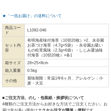
★「一括お届け」の送料について
商品コー
L1092-046
ド
有明海産味付海苔（10切20枚）×2、永谷園
セット内
お茶づけ海苔（4.7g×5袋）・永谷園お吸い
容
もの松茸風味（2.3g×6袋）・しじみ醤油味
付海苔（10切20枚）×各1
箱サイズ
28×25×8cm
箱入重量
0.5kg
賞味期限：常温1年6ヶ月、アレルゲン：小
その他
麦・大豆
■ご注文方法、のし・包装紙・挨拶状について
4種類のご注文方法からお好きな方法でご注文ください。お
届け先が多い場合は
エクセル注文が簡単・便利
です。