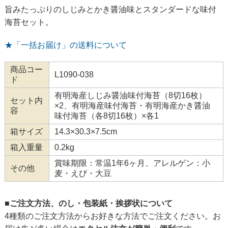
旨みたっぷりのしじみとかき醤油味とスタンダードな味付
海苔セット。
★「一括お届け」の送料について
商品コー
L1090-038
ド
有明海産しじみ醤油味付海苔（8切16枚）
セット内
×2、有明海産味付海苔・有明海産かき醤油
容
味付海苔（各8切16枚）×各1
箱サイズ
14.3×30.3×7.5cm
箱入重量
0.2kg
賞味期限：常温1年6ヶ月、アレルゲン：小
その他
麦・えび・大豆
■ご注文方法、のし・包装紙・挨拶状について
4種類のご注文方法からお好きな方法でご注文ください。お