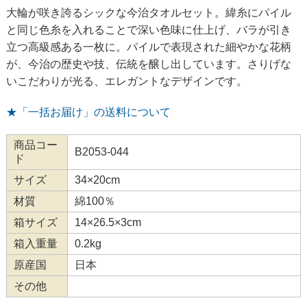
大輪が咲き誇るシックな今治タオルセット。緯糸にパイル
と同じ色糸を入れることで深い色味に仕上げ、バラが引き
立つ高級感ある一枚に。パイルで表現された細やかな花柄
が、今治の歴史や技、伝統を醸し出しています。さりげな
いこだわりが光る、エレガントなデザインです。
★「一括お届け」の送料について
商品コー
B2053-044
ド
サイズ
34×20cm
材質
綿100％
箱サイズ
14×26.5×3cm
箱入重量
0.2kg
原産国
日本
その他