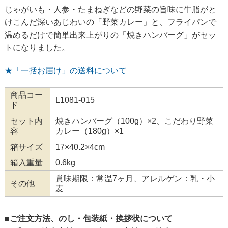
じゃがいも・人参・たまねぎなどの野菜の旨味に牛脂がと
けこんだ深いあじわいの「野菜カレー」と、フライパンで
温めるだけで簡単出来上がりの「焼きハンバーグ」がセッ
トになりました。
★「一括お届け」の送料について
商品コー
L1081-015
ド
セット内
焼きハンバーグ（100g）×2、こだわり野菜
容
カレー（180g）×1
箱サイズ
17×40.2×4cm
箱入重量
0.6kg
賞味期限：常温7ヶ月、アレルゲン：乳・小
その他
麦
■ご注文方法、のし・包装紙・挨拶状について