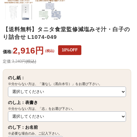
【送料無料】タニタ食堂監修減塩みそ汁・白子の
り詰合せ L1074-049
2,916円
10%OFF
(税込)
価格:
定価:
3,240円
(税込)
のし紙：
※分からない方は、「蓮なし（黒白水引）」をお選び下さい。
のし上：表書き
※分からない方は、「志」をお選び下さい。
のし下：お名前
※必要な場合のみ、ご記入下さい。