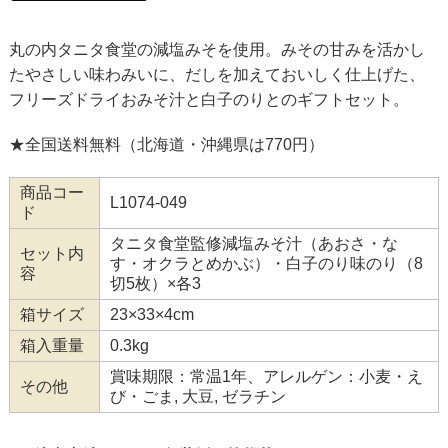
丸の内タニタ食堂の減塩みそを使用。みその甘みを活かし
たやさしい味わみいに、だしを加えておいしく仕上げた、
フリーズドライおみそ汁と白子のりとのギフトセット。
★全国送料無料（北海道・沖縄県は770円）
商品コー
L1074-049
ド
タニタ食堂監修減塩みそ汁（あおさ・な
セット内
す・オクラとめかぶ）・白子のり味のり（8
容
切5枚）×各3
箱サイズ
23×33×4cm
箱入重量
0.3kg
賞味期限：常温1年、アレルゲン：小麦・え
その他
び・ごま, 大豆, ゼラチン