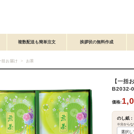
複数配送も簡単注文
挨拶状の無料作成
一括お届け
お茶
【一括
B2032-
1,
価格:
のし紙：
※分からな