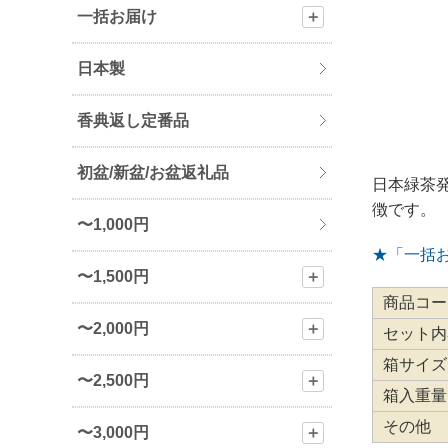
一括お届け
＋
日本製
香典返し定番品
初盆/新盆/お盆返礼品
日本緑茶
徴です。
〜1,000円
★「一括
〜1,500円
＋
商品コー
〜2,000円
＋
セット内
箱サイズ
〜2,500円
＋
箱入重量
その他
〜3,000円
＋