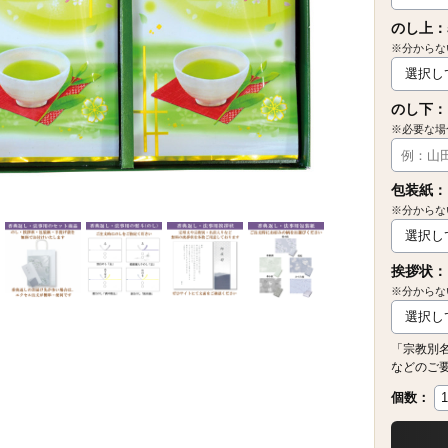
のし上：
※分からな
のし下：
※必要な場
包装紙：
※分からな
挨拶状：
※分からな
「宗教別
などのご
個数：