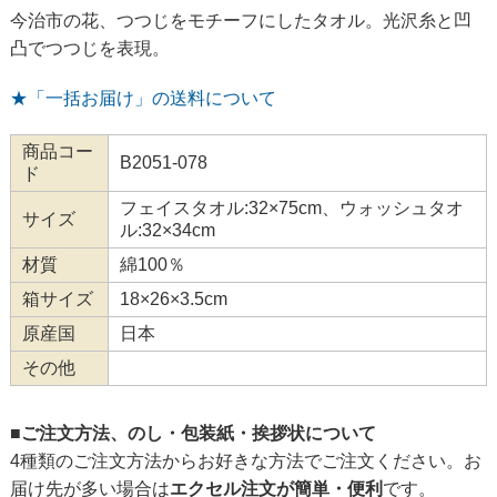
今治市の花、つつじをモチーフにしたタオル。光沢糸と凹
凸でつつじを表現。
★「一括お届け」の送料について
商品コー
B2051-078
ド
フェイスタオル:32×75cm、ウォッシュタオ
サイズ
ル:32×34cm
材質
綿100％
箱サイズ
18×26×3.5cm
原産国
日本
その他
■ご注文方法、のし・包装紙・挨拶状について
4種類のご注文方法からお好きな方法でご注文ください。お
届け先が多い場合は
エクセル注文が簡単・便利
です。