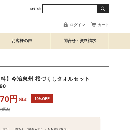
ログイン
カート
お客様の声
問合せ・資料請求
料】今治泉州 桜づくしタオルセット
90
970円
10%OFF
(税込)
円
(税込)
い方は、「蓮なし（黒白水引）」をお選び下さい。