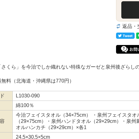
返品・
「さくら」を今治でしか織れない特殊なガーゼと泉州後ざらし
無料（北海道・沖縄県は770円）
ド
L1030-090
綿100％
今治フェイスタオル（34×75cm） ・泉州フェイスタオ
容
（29×75cm）・泉州ハンドタオル（29×29cm）・泉州
オルハンカチ（29×29cm）×各1
24.5×30.5×5cm