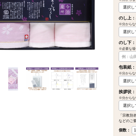
のし上：
※分からな
のし下：
※必要な場
包装紙：
※分からな
挨拶状：
※分からな
「宗教別
などのご
個数：