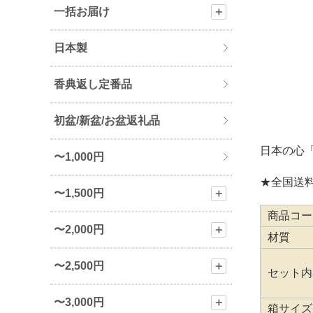
一括お届け
＋
日本製
香典返し定番品
初盆/新盆/お盆返礼品
日本の心
〜1,000円
★全国送料
〜1,500円
＋
商品コー
〜2,000円
＋
材質
〜2,500円
＋
セット内
〜3,000円
＋
箱サイズ