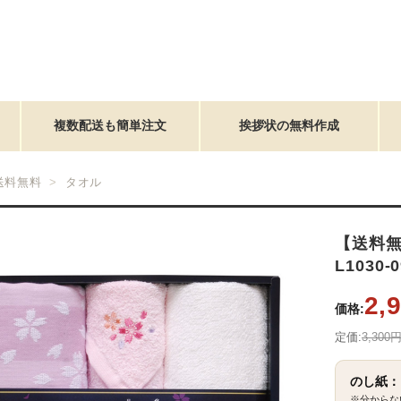
複数配送も簡単注文
挨拶状の無料作成
送料無料
タオル
【送料無
L1030-0
2,
価格:
定価:
3,300
のし紙：
※分からな