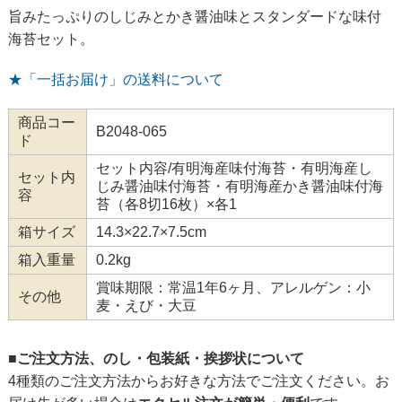
旨みたっぷりのしじみとかき醤油味とスタンダードな味付
海苔セット。
★「一括お届け」の送料について
商品コー
B2048-065
ド
セット内容/有明海産味付海苔・有明海産し
セット内
じみ醤油味付海苔・有明海産かき醤油味付海
容
苔（各8切16枚）×各1
箱サイズ
14.3×22.7×7.5cm
箱入重量
0.2kg
賞味期限：常温1年6ヶ月、アレルゲン：小
その他
麦・えび・大豆
■ご注文方法、のし・包装紙・挨拶状について
4種類のご注文方法からお好きな方法でご注文ください。お