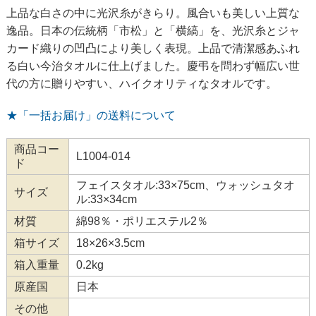
上品な白さの中に光沢糸がきらり。風合いも美しい上質な
逸品。日本の伝統柄「市松」と「横縞」を、光沢糸とジャ
カード織りの凹凸により美しく表現。上品で清潔感あふれ
る白い今治タオルに仕上げました。慶弔を問わず幅広い世
代の方に贈りやすい、ハイクオリティなタオルです。
★「一括お届け」の送料について
商品コー
L1004-014
ド
フェイスタオル:33×75cm、ウォッシュタオ
サイズ
ル:33×34cm
材質
綿98％・ポリエステル2％
箱サイズ
18×26×3.5cm
箱入重量
0.2kg
原産国
日本
その他