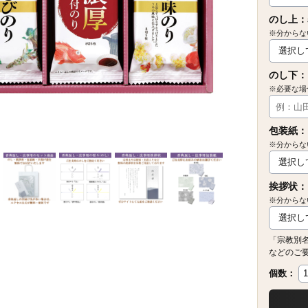
のし上：
※分からな
のし下：
※必要な場
包装紙：
※分からな
挨拶状：
※分からな
「宗教別
などのご
個数：