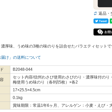
返品・
、濃厚味、うめ味の3種の味のりを詰合せたバラエティセットで
お届け」の送料について
ド
B2048-044
セット内容/信州わさび使用わさびのり・濃厚味付のり
容
梅使用うめ味のり（各8切5枚）×各2
17×25.5×4.5cm
0.1kg
賞味期限：常温1年6ヶ月、アレルゲン：小麦・えび・