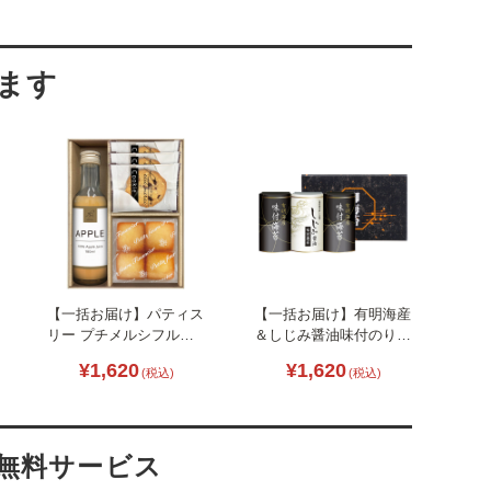
【一括お届け】パティス
【一括お届け】有明海産
リー プチメルシフルー
＆しじみ醤油味付のり
ツドリンク＆ガトーセレ
L1089-026
¥1,620
¥1,620
(税込)
(税込)
クション B2043-094
・無料サービス