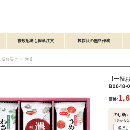
複数配送も簡単注文
挨拶状の無料作成
一括お届け
海苔
【一括
B2048-
1,
価格:
のし紙：
※分からな