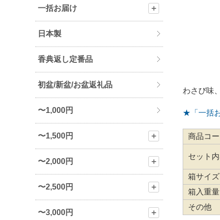
一括お届け
＋
日本製
香典返し定番品
初盆/新盆/お盆返礼品
わさび味
〜1,000円
★「一括
〜1,500円
＋
商品コー
セット内
〜2,000円
＋
箱サイズ
〜2,500円
＋
箱入重量
その他
〜3,000円
＋