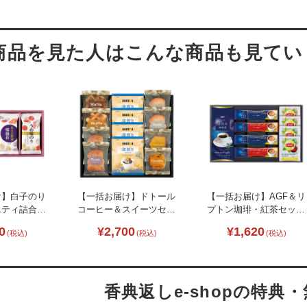
け】白子のり
【一括お届け】ドトール
【一括お届け】AGF＆リ
エティ詰合せ
コーヒー＆スイーツセレ
プトン珈琲・紅茶セット
クション L1116-095
B2044-035
0
¥2,700
¥1,620
(税込)
(税込)
(税込)
香典返しe-shopの特典