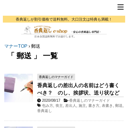
香典返しが割引価格で送料無料。大口注文は特典も満載！
マナーTOP
›
郵送
「 郵送 」 一覧
香典返しのマナーガイド
香典返しの差出人の名前はどう書く
べき？ のし、挨拶状、送り状など
2020/08/17
-
香典返しのマナーガイド
包み方
,
喪主
,
差出人
,
施主
,
書き方
,
表書き
,
郵送
,
香典返し