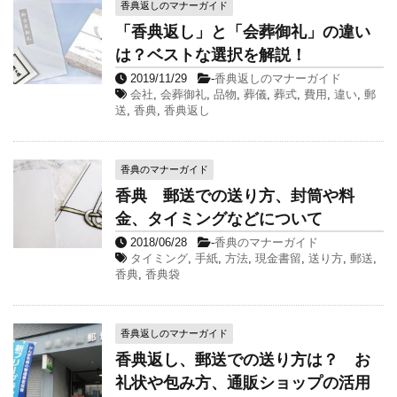
香典返しのマナーガイド
「香典返し」と「会葬御礼」の違い
は？ベストな選択を解説！
2019/11/29
-
香典返しのマナーガイド
会社
,
会葬御礼
,
品物
,
葬儀
,
葬式
,
費用
,
違い
,
郵
送
,
香典
,
香典返し
香典のマナーガイド
香典 郵送での送り方、封筒や料
金、タイミングなどについて
2018/06/28
-
香典のマナーガイド
タイミング
,
手紙
,
方法
,
現金書留
,
送り方
,
郵送
,
香典
,
香典袋
香典返しのマナーガイド
香典返し、郵送での送り方は？ お
礼状や包み方、通販ショップの活用