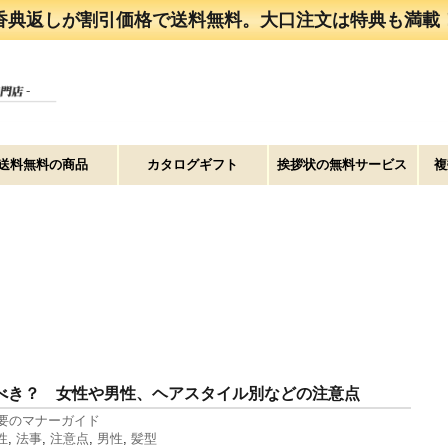
香典返しが割引価格で送料無料。大口注文は特典も満載
送料無料の商品
カタログギフト
挨拶状の無料サービス
複
べき？ 女性や男性、ヘアスタイル別などの注意点
要のマナーガイド
性
,
法事
,
注意点
,
男性
,
髪型