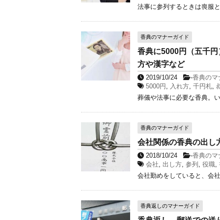
法事に参列するときは喪服と
香典のマナーガイド
香典に5000円（五千
方や漢字など
2019/10/24
-
香典のマ
5000円
,
入れ方
,
千円札
,
葬儀や法事に必要な香典。い
香典のマナーガイド
会社関係の香典の出し
2018/10/24
-
香典のマ
会社
,
出し方
,
参列
,
役職
,
会社勤めをしていると、会社
香典返しのマナーガイド