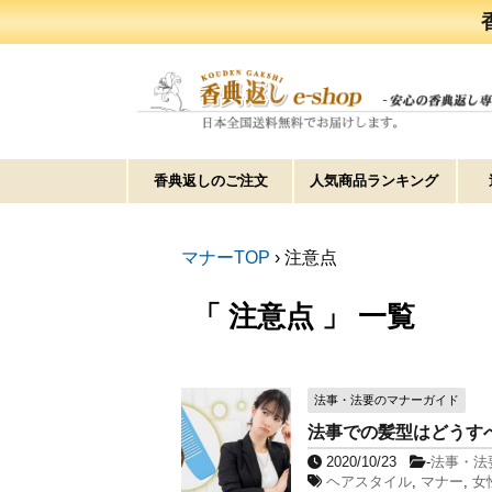
香典返しのご注文
人気商品ランキング
マナーTOP
›
注意点
「 注意点 」 一覧
法事・法要のマナーガイド
法事での髪型はどうす
2020/10/23
-
法事・法
ヘアスタイル
,
マナー
,
女