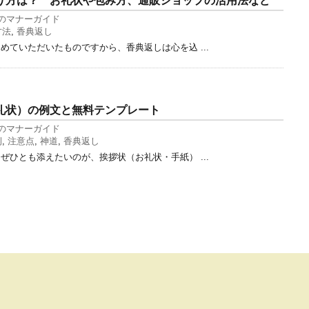
り方は？ お礼状や包み方、通販ショップの活用法など
のマナーガイド
方法
,
香典返し
めていただいたものですから、香典返しは心を込 ...
礼状）の例文と無料テンプレート
のマナーガイド
例
,
注意点
,
神道
,
香典返し
ぜひとも添えたいのが、挨拶状（お礼状・手紙） ...