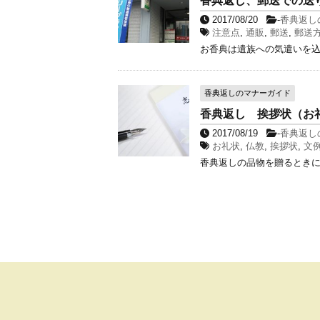
香典返し、郵送での送
2017/08/20
-
香典返し
注意点
,
通販
,
郵送
,
郵送
お香典は遺族への気遣いを込
香典返しのマナーガイド
香典返し 挨拶状（お
2017/08/19
-
香典返し
お礼状
,
仏教
,
挨拶状
,
文
香典返しの品物を贈るときに