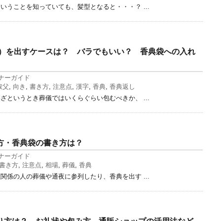
いうことを知っていても、髪型となると・・・？ ...
円）を出すケースは？ バラでもいい？ 香典袋への入れ
ナーガイド
叔父
,
向き
,
書き方
,
注意点
,
漢字
,
香典
,
香典返し
ざというとき葬儀ではいくらぐらい包むべきか、 ...
方・香典袋の書き方は？
ナーガイド
書き方
,
注意点
,
相場
,
葬儀
,
香典
関係の人の葬儀や通夜に参列したり、香典を出す ...