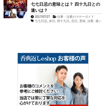
七七日忌の意味とは？ 四十九日との
違いは？
2017/07/27
-
法事・法要のマナーガイド
七七日忌
,
命日
,
四十九日
,
忌日
,
意味
,
法要
,
違い