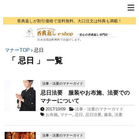
香典返しが割引価格で送料無料。大口注文は特典も満載！
マナーTOP
›
忌日
「 忌日 」 一覧
法事・法要のマナーガイド
忌日法要 服装やお布施、法要での
マナーについて
2017/10/09
-
法事・法要のマナーガイド
お布施
,
マナー
,
忌日
,
忌日法要
,
服装
,
法要
法事・法要のマナーガイド