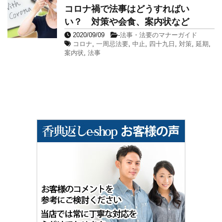
コロナ禍で法事はどうすればい
い？ 対策や会食、案内状など
2020/09/09
-
法事・法要のマナーガイド
コロナ
,
一周忌法要
,
中止
,
四十九日
,
対策
,
延期
,
案内状
,
法事