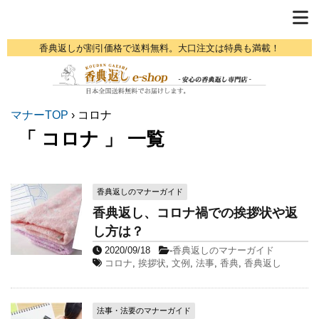
香典返しが割引価格で送料無料。大口注文は特典も満載！
マナーTOP
›
コロナ
「 コロナ 」 一覧
香典返しのマナーガイド
香典返し、コロナ禍での挨拶状や返
し方は？
2020/09/18
-
香典返しのマナーガイド
コロナ
,
挨拶状
,
文例
,
法事
,
香典
,
香典返し
法事・法要のマナーガイド