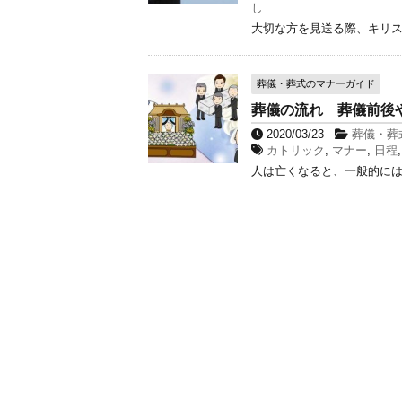
し
大切な方を見送る際、キリス
葬儀・葬式のマナーガイド
葬儀の流れ 葬儀前後
2020/03/23
-
葬儀・葬
カトリック
,
マナー
,
日程
人は亡くなると、一般的には