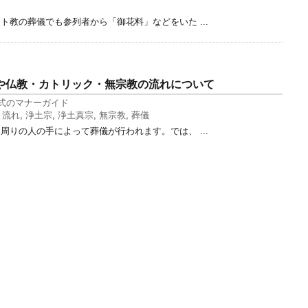
ト教の葬儀でも参列者から「御花料」などをいた ...
や仏教・カトリック・無宗教の流れについて
式のマナーガイド
,
流れ
,
浄土宗
,
浄土真宗
,
無宗教
,
葬儀
周りの人の手によって葬儀が行われます。では、 ...