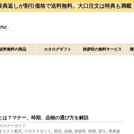
香典返しが割引価格で送料無料。大口注文は特典も満載
送料無料の商品
カタログギフト
挨拶状の無料サービス
複
とは？マナー、時期、品物の選び方を解説
のマナーガイド
キリスト教式
,
プロテスタント
,
例文
,
品物
,
挨拶状
,
時期
,
熨斗
,
香典返