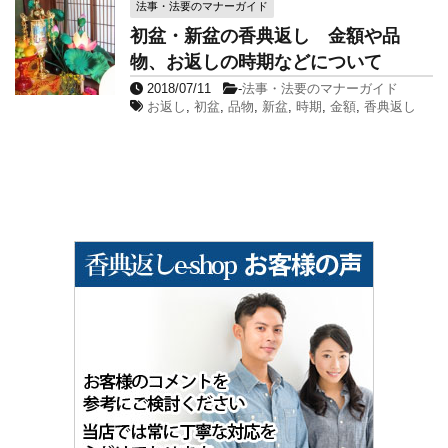
法事・法要のマナーガイド
初盆・新盆の香典返し 金額や品
物、お返しの時期などについて
2018/07/11
-
法事・法要のマナーガイド
お返し
,
初盆
,
品物
,
新盆
,
時期
,
金額
,
香典返し