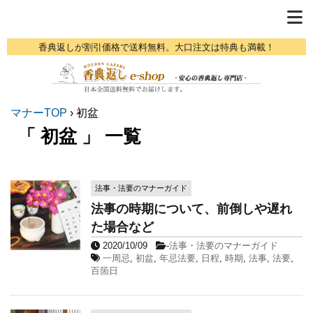
香典返しが割引価格で送料無料。大口注文は特典も満載！
マナーTOP
›
初盆
「 初盆 」 一覧
法事・法要のマナーガイド
法事の時期について、前倒しや遅れ
た場合など
2020/10/09
-
法事・法要のマナーガイド
一周忌
,
初盆
,
年忌法要
,
日程
,
時期
,
法事
,
法要
,
百箇日