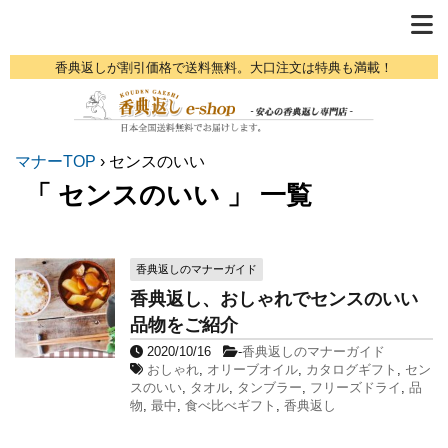
香典返しが割引価格で送料無料。大口注文は特典も満載！
マナーTOP
›
センスのいい
「 センスのいい 」 一覧
香典返しのマナーガイド
香典返し、おしゃれでセンスのいい
品物をご紹介
2020/10/16
-
香典返しのマナーガイド
おしゃれ
,
オリーブオイル
,
カタログギフト
,
セン
スのいい
,
タオル
,
タンブラー
,
フリーズドライ
,
品
物
,
最中
,
食べ比べギフト
,
香典返し