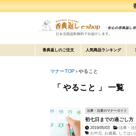
香典返しのご注文
人気商品ランキング
マナーTOP
›
やること
「 やること 」 一覧
法事・法要のマナーガイド
初七日までの過ごし方
2019/05/03
-
法事・法
お中元
,
お歳暮
,
してはい