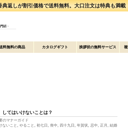
香典返しが割引価格で送料無料。大口注文は特典も満載
送料無料の商品
カタログギフト
挨拶状の無料サービス
複
 してはいけないことは？
要のマナーガイド
けないこと
,
やること
,
初七日
,
喪中
,
四十九日
,
年賀状
,
忌中
,
正月
,
結婚