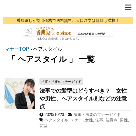
香典返しが割引価格で送料無料。大口注文は特典も満載！
マナーTOP
›
ヘアスタイル
「 ヘアスタイル 」 一覧
法事・法要のマナーガイド
法事での髪型はどうすべき？ 女性
や男性、ヘアスタイル別などの注意
点
2020/10/23
-
法事・法要のマナーガイド
ヘアスタイル
,
マナー
,
女性
,
法事
,
注意点
,
男性
,
髪型