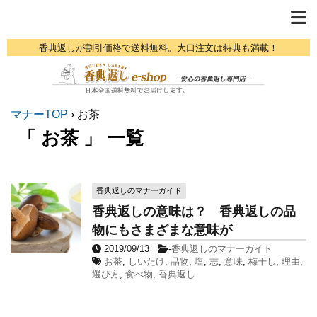
香典返しが割引価格で送料無料。大口注文は特典も満載！
マナーTOP
›
お茶
「 お茶 」 一覧
香典返しのマナーガイド
香典返しの意味は？ 香典返しの品
物にもさまざまな意味が
2019/09/13
-
香典返しのマナーガイド
お茶
,
しいたけ
,
品物
,
塩
,
志
,
意味
,
梅干し
,
理由
,
選び方
,
食べ物
,
香典返し